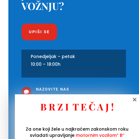
VOŽNJU?
UPIŠI SE
Ponedjeljak – petak
10:00 – 18:00h
NAZOVITE NAS

×
01/ 30 49 900
B R Z I T E Č A J !
POSJETITE NAS

Horvaćanska cesta 52, Knežija
(križanje Selske i Horvaćanske)
Za one koji žele u najkraćem zakonskom roku
svladati upravljanje
motornim vozilom“ B“