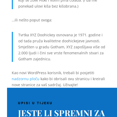
koji se zove Floki i volim piña colada. (I da me
ponekad ulovi kiša bez kišobrana.)
…ili nešto poput ovoga:
Tvrtka XYZ Doohickey osnovana je 1971. godine i
od tada pruža kvalitetne doohickejeve javnosti.
Smješten u gradu Gotham, XYZ zapošljava više od
2.000 ljudi i čini sve vrste fenomenalnih stvari za
Gotham zajednicu.
Kao novi WordPress korisnik, trebali bi posjetiti
nadzornu ploču
kako bi obrisali ovu stranicu i kreirali
nove stranice za vaš sadržaj. Uživajte!
UPISI U TIJEKU
JESTE LI SPREMNI ZA